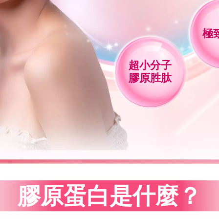
極
超小分子
膠原胜肽
膠原蛋白是什麼？