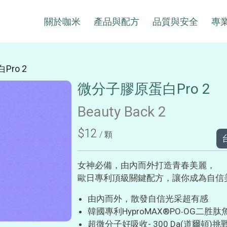
關於咖米
產品與配方
品質與安全
專
ro 2
微分子膠原蛋白Pro 2
Beauty Back 2
$12
/ 顆
女神必備，由內而外打造青春美麗，
歐日專利頂級關鍵配方，讓你成為自信
由內而外，散發自信光采超有感
韓國專利HyproMAX®PO‧OG二胜
超微分子好吸收- 300 Da(道爾頓)