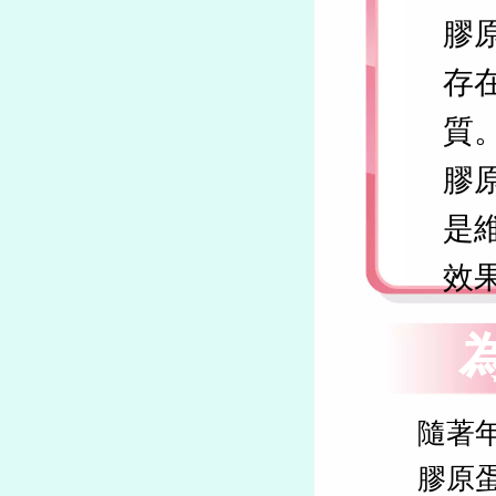
膠原
存
質
膠
是
效
隨著
膠原