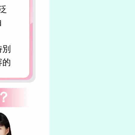
廣泛
白
特別
容的
？