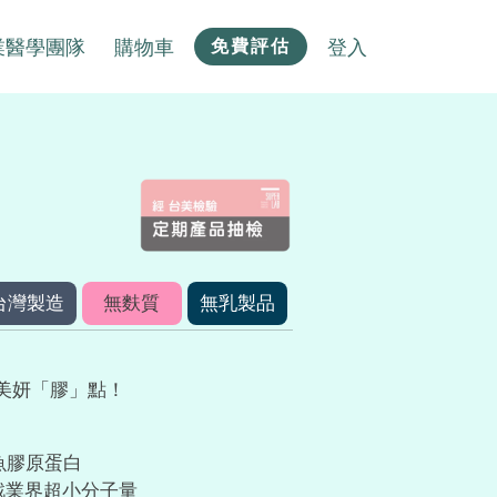
業醫學團隊
購物車
登入
免費評估
台灣製造
無麩質
無乳製品
美妍「膠」點！
肽魚膠原蛋白
挑戰業界超小分子量