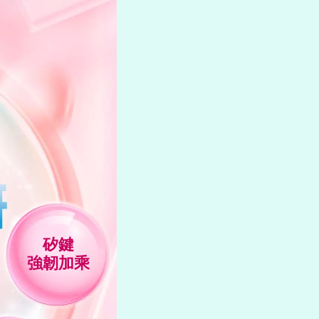
矽鍵
強韌加乘