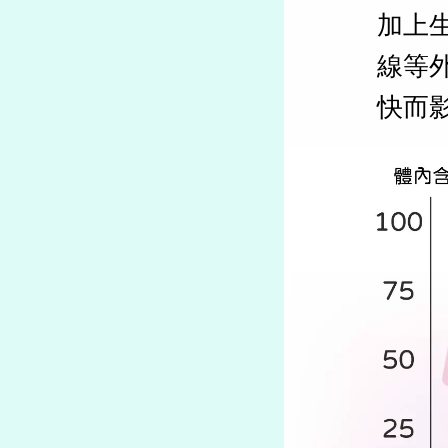
加上
線等
快而