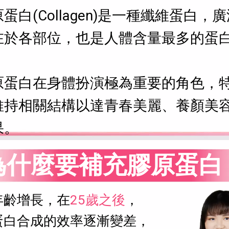
蛋白(Collagen)是一種纖維蛋白，
在於各部位，也是人體含量最多的蛋
。
原蛋白在身體扮演極為重要的角色，
維持相關結構以達青春美麗、養顏美
果。
為什麼要補充膠原蛋白
年齡增長，在
25歲之後
，
蛋白合成的效率逐漸變差，