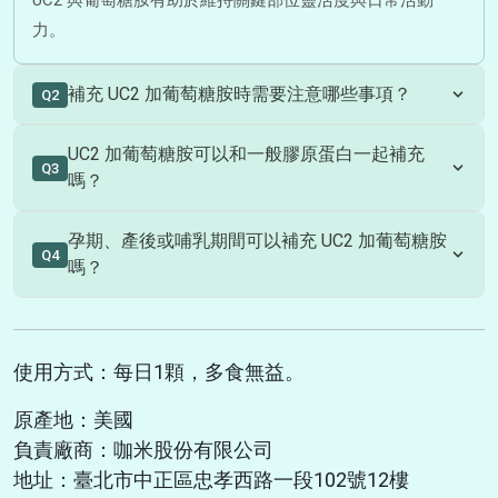
UC2 與葡萄糖胺有助於維持關鍵部位靈活度與日常活動
力。
補充 UC2 加葡萄糖胺時需要注意哪些事項？
Q2
本產品含有魚類、堅果類（乳油木果）、甲殼類與甲殼類來
UC2 加葡萄糖胺可以和一般膠原蛋白一起補充
Q3
源成分，以及大豆製品等過敏原，若對相關成分過敏者建議
嗎？
避免食用。
可以。UC2 主要針對關鍵靈活保養（非變性第二型膠原蛋
孕期、產後或哺乳期間可以補充 UC2 加葡萄糖胺
Q4
白），而一般膠原蛋白多用於養顏美容（第一型膠原蛋
嗎？
白），兩者功能不同，因此可以搭配補充。
建議依個人狀況評估是否適合食用，或諮詢醫師或專業人員
評估是否適合。
使用方式：每日1顆，多食無益。
原產地：美國
負責廠商：咖米股份有限公司
地址：臺北市中正區忠孝西路一段102號12樓