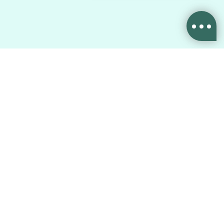
合法食品業者登錄：A-190451321-00000-3
統一編號：90451321
本公司聘任立勤國際法律事務所 黄沛聲律師
會員權益聲明
隱私權條款
回饋點數說明
追蹤Kamee
關心健康資訊
追蹤更新內容
獲取產業動態
加入討論串