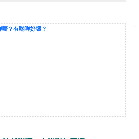
咩嘢？有啲咩好壞？