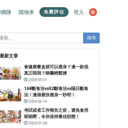
學團隊
購物車
登入
免費評估
搜尋
最新文章
食健康餐盒就可以瘦身？邊一款係
真正啱我？睇圖輕鬆揀
2024-03-21
168斷食法vs52斷食法vs隔日斷食
法！邊個最快瘦身一秒明！
2024-02-16
考試或者工作報告之前，避免食用
呢啲嘢，令你保持最佳狀態！
2024-01-28