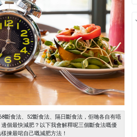
68斷食法、52斷食法、隔日斷食法，佢哋各自有唔
？邊個最快減肥？以下我會解釋呢三個斷食法嘅優
點樣揀最啱自己嘅減肥方法！