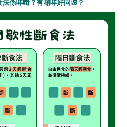
斷食法係咩嘢？有啲咩好同壞？