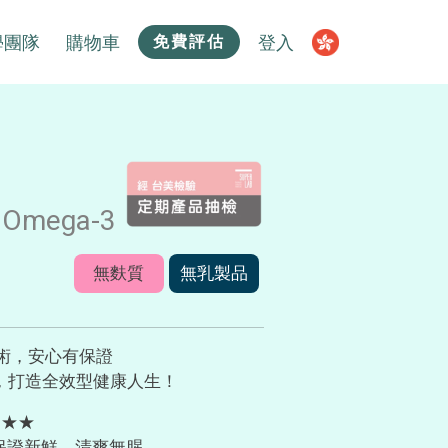
學團隊
購物車
登入
免費評估
 Omega-3
無麩質
無乳製品
術，安心有保證
酸，打造全效型健康人生！
★★★
: 保證新鮮、清爽無腥