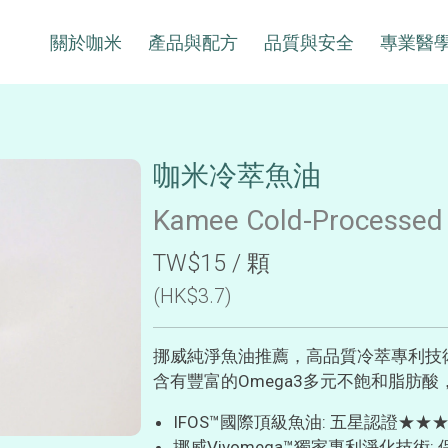
關於咖米
產品與配方
品質與安全
專業醫
咖米冷萃魚油
Kamee Cold-Processed
TW$15 / 顆
(HK$3.7)
挪威純淨魚油推薦，高品質冷萃專利技
含有豐富的Omega3多元不飽和脂肪
IFOS™國際頂級魚油: 五星認證★★
挪威Vivomega™獨家專利淨化技術