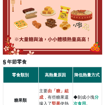
§ 年節零食
零食類別
高熱量原因
降低熱量方式
主要
由「糖」組
成
，有些糖果還
◆剝成小塊
分
糖果類
摻入了
堅果
使熱
次食用
。