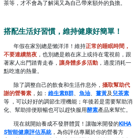
茶等，才不會為了解渴又為自己帶來額外的負擔。
搭配生活好習慣，維持健康好簡單！
年假在家別總是懶洋洋！維持
正常的睡眠時間，
不要連續熬夜
，也別總是賴在床上或待在電視前，跟
著家人出門踏青走春，
讓身體多多活動
，適度消耗一
點吃進的熱量。
除了調整自己的飲食和生活作息外，
攝取幫助代
謝的營養素
，如：
維生素B群
、
魚油
、
薑黃
及
兒茶素
等 ，可以好好的調節生理機能；年後若是需要幫助消
化、幫助排便順暢也可以趕快服用
酵素
產品來幫忙。
現在就開始養成不發胖體質！讓咖米開發的
KIHA
S智能健康評估系統
，為你評估專屬於你的營養方