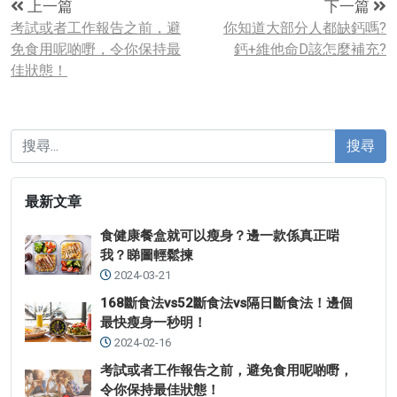
上一篇
下一篇
考試或者工作報告之前，避
你知道大部分人都缺鈣嗎?
免食用呢啲嘢，令你保持最
鈣+維他命D該怎麼補充?
佳狀態！
搜尋
最新文章
食健康餐盒就可以瘦身？邊一款係真正啱
我？睇圖輕鬆揀
2024-03-21
168斷食法vs52斷食法vs隔日斷食法！邊個
最快瘦身一秒明！
2024-02-16
考試或者工作報告之前，避免食用呢啲嘢，
令你保持最佳狀態！