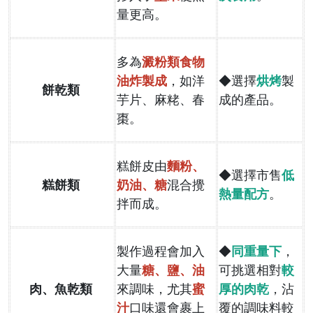
量更高。
多為
澱粉類食物
油炸製成
，如洋
◆選擇
烘烤
製
餅乾類
芋片、麻粩、春
成的產品。
棗。
糕餅皮由
麵粉、
◆選擇市售
低
糕餅類
奶油、糖
混合攪
熱量配方
。
拌而成。
製作過程會加入
◆
同重量下
，
大量
糖、鹽、油
可挑選相對
較
肉、魚乾類
來調味，尤其
蜜
厚的肉乾
，沾
汁
口味還會裹上
覆的調味料較