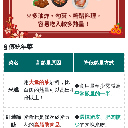
§ 傳統年菜
菜名
高熱量原因
降低熱量方式
用
大量的油
炒料，比
◆食用量至少需減為
米糕
白飯的熱量可以高出4
平常飯量的一半
。
倍以上！
紅燒蹄
豬蹄膀是僅次於豬五
◆
選擇豬皮、肥肉較
膀
花的
高脂肪肉品
。
少
的肉塊來吃。