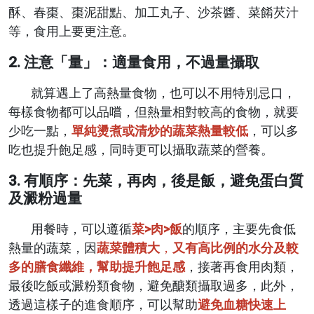
酥、春棗、棗泥甜點、加工丸子、沙茶醬、菜餚芡汁
等，食用上要更注意。
2. 注意「量」：適量食用，不過量攝取
就算遇上了高熱量食物，也可以不用特別忌口，
每樣食物都可以品嚐，但熱量相對較高的食物，就要
少吃一點，
單純燙煮或清炒的蔬菜熱量較低
，可以多
吃也提升飽足感，同時更可以攝取蔬菜的營養。
3. 有順序：先菜，再肉，後是飯，避免蛋白質
及澱粉過量
用餐時，可以遵循
菜>肉>飯
的順序，主要先食低
熱量的蔬菜，因
蔬菜體積大
，
又有高比例的水分及較
多的膳食纖維，幫助提升飽足感
，接著再食用肉類，
最後吃飯或澱粉類食物，避免醣類攝取過多，此外，
透過這樣子的進食順序，可以幫助
避免血糖快速上