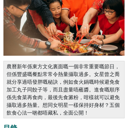
農曆新年係東方文化裏面嘅一個非常重要嘅節日，
但係豐盛嘅餐點常常令熱量攝取過多。女星曾之喬
就分享過唔發胖嘅秘訣，例如食火鍋嘅時候避免食
加工丸子同餃子等，而且盡量唔蘸醬。進食嘅順序
係先食菜再食肉，最後先食澱粉，咁樣就可以避免
攝取過多熱量。想同女明星一樣保持好身材？五個
飲食心法一啲都唔藏私，全面公開！
目錄