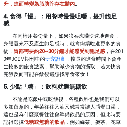
升，進而轉變為脂肪貯存在體內
。
4. 食得「慢」：用餐時慢慢咀嚼，提升飽足
感
在同樣用餐份量下，如果狼吞虎嚥快速地進食，
身體還來不及產生飽足感時，就會繼續吃進更多的食
物，
胃部需要約20~30分鐘才能感受到飽足感
，在201
0年JCEM期刊中的
研究證實
，較長的進食時間下會產
生較多的飽食激素，幫助減少食物的攝取，若太快食
完飯反而可能在飯後還想找零食來食！
5. 少點「糖」：飲料就選無糖飲
不論是吃飯中或吃飯後，各種飲料也是我們可以
多加留意的，年菜往往又油又鹹常常讓人感覺口渴，
這也是為什麼聚餐往往會準備飲品的原因，但此時要
記得選擇
低糖或無糖的飲品
，例如綠茶、麥茶、花草