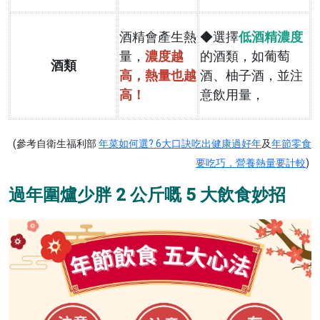
酒精會產生熱
◆選擇
低酒精濃度
量，
濃度越
的酒類，如葡萄
酒類
高，熱量也越
酒、柚子酒，並注
高！
意飲用量，
(參考自衛生福利部
年菜如何選? 6大口訣吃出健康過好年
及
年節零食
要吃巧，營養熱量要計較
)
過年圍爐少胖 2 公斤嘅 5 大飲食妙招