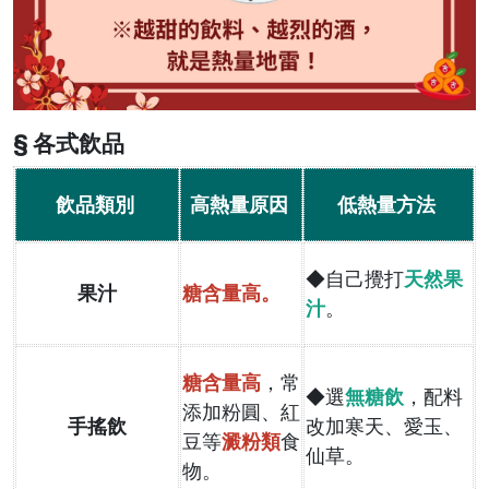
§ 各式飲品
飲品類別
高熱量原因
低熱量方法
◆自己攪打
天然果
果汁
糖含量高。
汁
。
糖含量高
，常
◆選
無糖飲
，配料
添加粉圓、紅
手搖飲
改加寒天、愛玉、
豆等
澱粉類
食
仙草。
物。