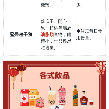
糖漿。
少。
葵瓜子、開心
果、核桃等屬於
◆注意每日食
堅果種子類
油脂類
食物，體
用份量。
積小，年節容易
吃過量。