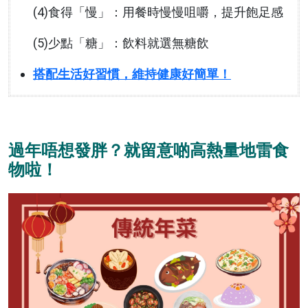
(4)食得「慢」：用餐時慢慢咀嚼，提升飽足感
(5)少點「糖」：飲料就選無糖飲
搭配生活好習慣，維持健康好簡單！
過年唔想發胖？就留意啲高熱量地雷食
物啦！