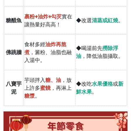
裹粉+油炸+勾芡
實在
糖醋魚
◆改選
清蒸或紅燒
。
讓熱量好高高！
食材多經
油炸再熬
◆喝湯前先
撈除浮
佛跳牆
煮
，澱粉、油脂也融
油
，降低油脂攝取。
入湯中。
芋頭拌入
糖、油
，放
八寶芋
◆改吃
水果優格
或
新
上許多
蜜餞
，再淋上
泥
鮮水果
。
糖漿
。