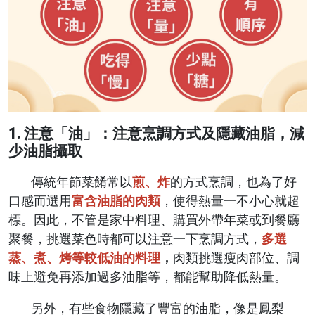
1. 注意「油」：注意烹調方式及隱藏油脂，減
少油脂攝取
傳統年節菜餚常以
煎、炸
的方式烹調，也為了好
口感而選用
富含油脂的肉類
，使得熱量一不小心就超
標。因此，不管是家中料理、購買外帶年菜或到餐廳
聚餐，挑選菜色時都可以注意一下烹調方式，
多選
蒸、煮、烤等較低油的料理
，
肉類挑選瘦肉部位、調
味上避免再添加過多油脂等，都能幫助降低熱量。
另外，有些食物隱藏了豐富的油脂，像是鳳梨