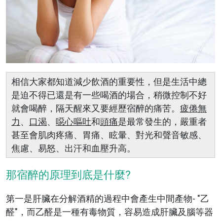
相信大家都知道減少飲酒的重要性，但是生活中總
是迫不得已還是有一些喝酒的場合，稍微控制不好
就會喝醉，隔天醒來又要經歷宿醉的痛苦。
疲倦無
力
、
口渴
、
噁心嘔吐
和
頭痛
是最常發生的，嚴重者
甚至會肌肉疼痛、胃痛、眩暈、對光和聲音敏感、
焦慮、易怒、出汗和血壓升高。
那宿醉的原理到底是什麼?
第一是肝臟在分解酒精的過程中會產生中間產物-
乙
醛
，而乙醛是一種有毒物質，容易造成肝臟及腦等器