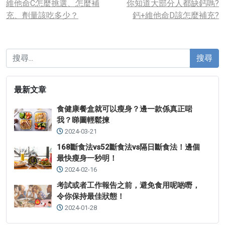
維他命C怎麼挑選、怎麼補
你知道大部分人都缺鈣嗎?
充、劑量該吃多少？
鈣+維他命D該怎麼補充?
搜尋
最新文章
食健康餐盒就可以瘦身？邊一款係真正啱
我？睇圖輕鬆揀
2024-03-21
168斷食法vs52斷食法vs隔日斷食法！邊個
最快瘦身一秒明！
2024-02-16
考試或者工作報告之前，避免食用呢啲嘢，
令你保持最佳狀態！
2024-01-28