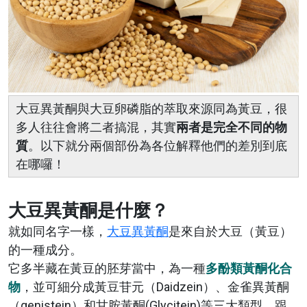
大豆異黃酮與大豆卵磷脂的萃取來源同為黃豆，很
多人往往會將二者搞混，其實
兩者是完全不同的物
質
。以下就分兩個部份為各位解釋他們的差別到底
在哪囉！
大豆異黃酮是什麼？
就如同名字一樣，
大豆異黃酮
是來自於大豆（黃豆）
的一種成分。
它多半藏在黃豆的胚芽當中，為一種
多酚類黃酮化合
物
，並可細分成黃豆苷元（Daidzein）、金雀異黃酮
（genistein）和甘胺黃酮(Glycitein)等三大類型，跟