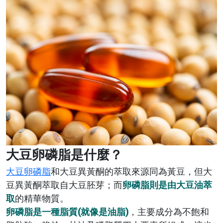
大豆卵磷脂是什麼？
大豆卵磷脂
和大豆異黃酮的萃取來源同為黃豆，但大
豆異黃酮萃取自大豆胚芽；而
卵磷脂則是由大豆油萃
取
的精華物質。
卵磷脂是一種脂質(就像是油脂)
，主要成分為不飽和