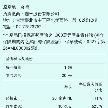
原產地：台灣
負責廠商：咖米股份有限公司
地址：台灣臺北市中正區忠孝西路一段102號12樓
電話：02-77523752
*本產品已投保富邦產險之1,000萬元產品責任險 (每年
保險期間內之累計總保險金額)，保單號碼：0527字第
26AML0000025號。
營養標示及成份
每一份量
1 顆
本包裝含
30 份
每日參考值百
每份
分比
菸鹼素
20 毫克 NE
111
%
維生素B2
10 毫克
625
%