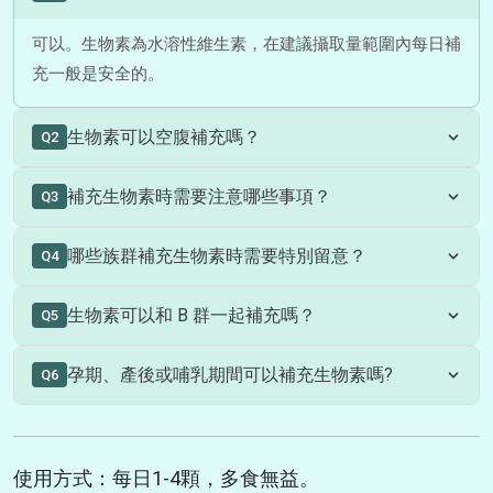
可以。生物素為水溶性維生素，在建議攝取量範圍內每日補
充一般是安全的。
生物素可以空腹補充嗎？
Q2
可以。生物素空腹或飯後皆可補充；若腸胃較敏感，建議飯
補充生物素時需要注意哪些事項？
Q3
後食用。
若近期需要進行甲狀腺或心臟相關血液檢查，高劑量生物素
哪些族群補充生物素時需要特別留意？
Q4
可能影響檢驗數據，建議先告知醫師或暫停補充。
一般健康成人在建議劑量內多可安全補充；孕婦、哺乳婦或
生物素可以和 B 群一起補充嗎？
Q5
腎功能不全者建議先諮詢醫師。
可以。生物素屬於維生素 B 群家族，可與其他 B 群一起補
孕期、產後或哺乳期間可以補充生物素嗎?
Q6
充。
一般建議量下，多數孕期與哺乳期婦女可由飲食或補充品攝
取生物素；若需較高劑量補充，建議先諮詢醫師。
使用方式：每日1-4顆，多食無益。