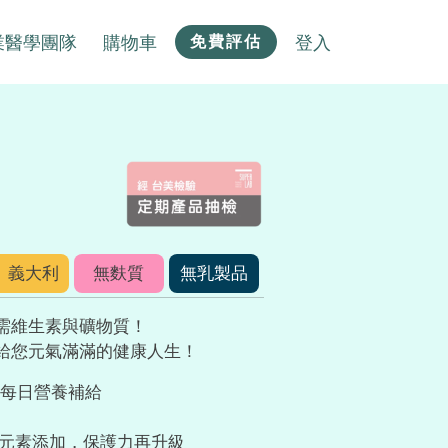
業醫學團隊
購物車
登入
免費評估
、義大利
無麩質
無乳製品
需維生素與礦物質！
給您元氣滿滿的健康人生！
位每日營養補給
、硒元素添加，保護力再升級