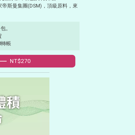
帝斯曼集團(DSM)，頂級原料，來
1包。
貨
M轉帳
NT$270