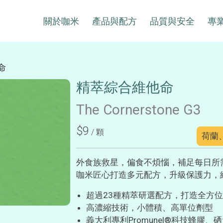
關於咖米
產品與配方
品質與安全
專
命
精萃綜合維他命
The Cornerstone G3
$9
/ 顆
荷蘭
外食族救星，偏食不煩惱，補足每日所
咖米匠心打造多元配方，升級保護力，
超過23種精萃研選配方，打造全方
高濃縮技術，小體積、高單位劑型
義大利專利Promunel®科技蜂膠